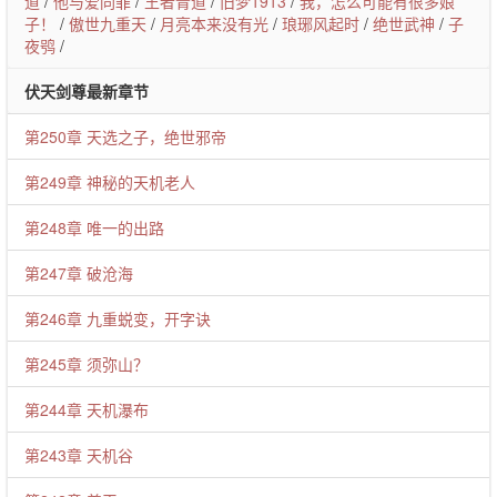
道
/
他与爱同罪
/
王者青道
/
旧梦1913
/
我，怎么可能有很多娘
子！
/
傲世九重天
/
月亮本来没有光
/
琅琊风起时
/
绝世武神
/
子
夜鸮
/
伏天剑尊最新章节
第250章 天选之子，绝世邪帝
第249章 神秘的天机老人
第248章 唯一的出路
第247章 破沧海
第246章 九重蜕变，开字诀
第245章 须弥山？
第244章 天机瀑布
第243章 天机谷