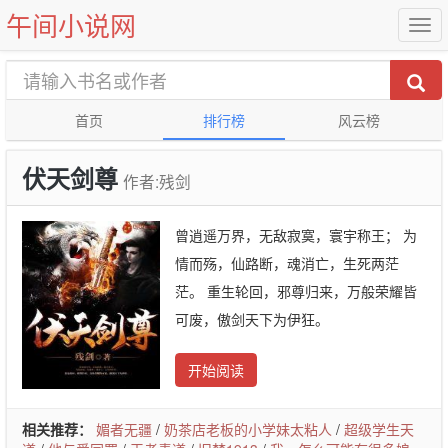
午间小说网
首页
排行榜
风云榜
伏天剑尊
作者:残剑
曾逍遥万界，无敌寂寞，寰宇称王； 为
情而殇，仙路断，魂消亡，生死两茫
茫。 重生轮回，邪尊归来，万般荣耀皆
可废，傲剑天下为伊狂。
开始阅读
相关推荐：
媚者无疆
/
奶茶店老板的小学妹太粘人
/
超级学生天