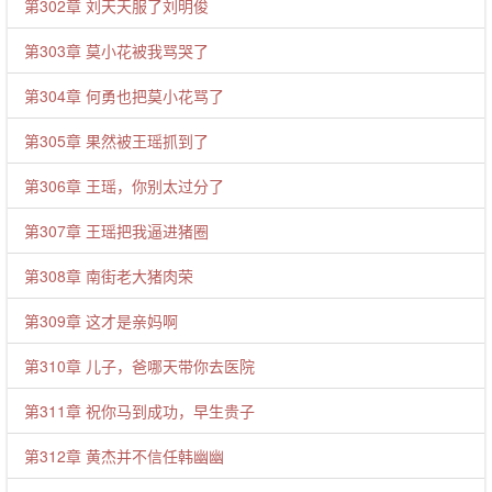
第302章 刘天天服了刘明俊
第303章 莫小花被我骂哭了
第304章 何勇也把莫小花骂了
第305章 果然被王瑶抓到了
第306章 王瑶，你别太过分了
第307章 王瑶把我逼进猪圈
第308章 南街老大猪肉荣
第309章 这才是亲妈啊
第310章 儿子，爸哪天带你去医院
第311章 祝你马到成功，早生贵子
第312章 黄杰并不信任韩幽幽