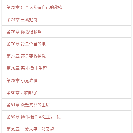
第73章 每个人都有自己的秘密
第74章 王瑶她哥
第75章 你话很多啊
第76章 第二个目的地
第77章 还是要收拾我
第78章 恶斗·急中生智
第79章 小鬼难缠
第80章 起内哄了
第81章 众叛亲离的王厉
第82章 搏斗·我们VS王厉一伙
第83章 一波未平一波又起