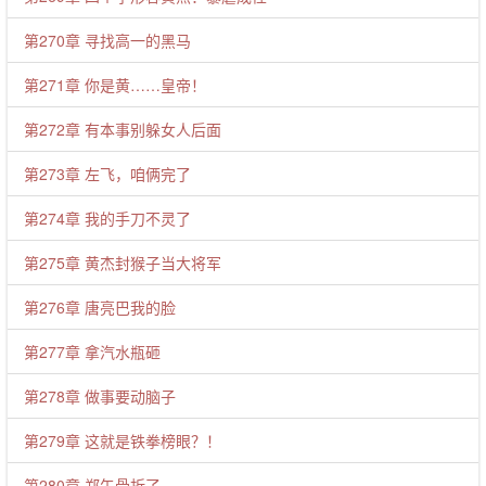
第270章 寻找高一的黑马
第271章 你是黄……皇帝！
第272章 有本事别躲女人后面
第273章 左飞，咱俩完了
第274章 我的手刀不灵了
第275章 黄杰封猴子当大将军
第276章 唐亮巴我的脸
第277章 拿汽水瓶砸
第278章 做事要动脑子
第279章 这就是铁拳榜眼？！
第280章 郑午骨折了