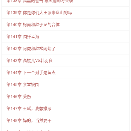
第138章 高磊的警告·暴风雨即将来袭
第139章 你是你们大王派来巡山的吗
第140章 柯南和赵子龙的合体
第141章 围歼孟海
第142章 阿虎和赵松闹翻了
第143章 高棍儿VS韩羽良
第144章 下一个对手是黄杰
第145章 食堂被围
第146章 受伤
第147章 王瑶，我想撒尿
第148章 妈的，当然要干