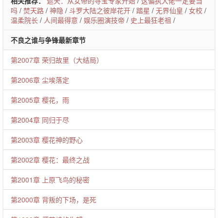
相关推荐：
遮天：从女帝的寻宝专家开始
/
这偏执大佬一定要当
吗
/
焚天路
/
神隐
/
斗罗大陆之彼岸花开
/
踏星
/
无界仙皇
/
女校
/
温柔院长
/
人间最得意
/
娱乐圈演技帝
/
史上最狂老祖
/
不良之谁与争锋最新章节
第2007章 荣归故里（大结局）
第2006章 尘埃落定
第2005章 樱花，雨
第2004章 同归于尽
第2003章 樱花神的野心
第2002章 樱花：最终之战
第2001章 上原飞鸟的秘密
第2000章 背叛的下场，是死