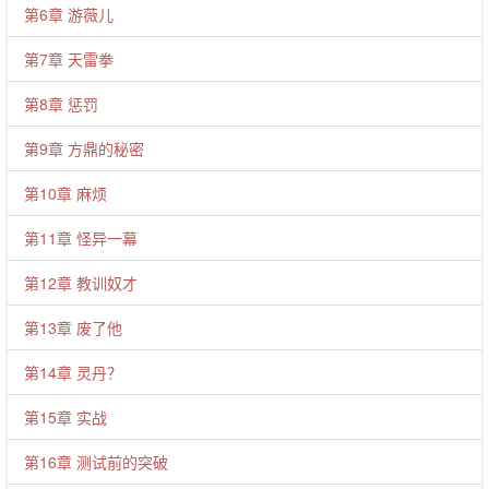
第6章 游薇儿
第7章 天雷拳
第8章 惩罚
第9章 方鼎的秘密
第10章 麻烦
第11章 怪异一幕
第12章 教训奴才
第13章 废了他
第14章 灵丹？
第15章 实战
第16章 测试前的突破