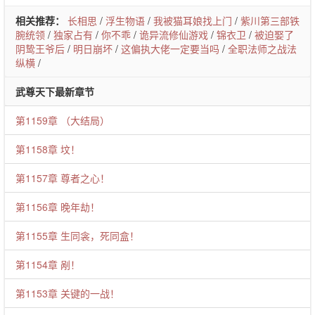
相关推荐：
长相思
/
浮生物语
/
我被猫耳娘找上门
/
紫川第三部铁
腕统领
/
独家占有
/
你不乖
/
诡异流修仙游戏
/
锦衣卫
/
被迫娶了
阴鸷王爷后
/
明日崩坏
/
这偏执大佬一定要当吗
/
全职法师之战法
纵横
/
武尊天下最新章节
第1159章 （大结局）
第1158章 坟！
第1157章 尊者之心！
第1156章 晚年劫！
第1155章 生同衾，死同盒！
第1154章 剐！
第1153章 关键的一战！