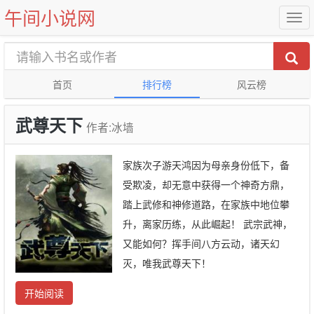
午间小说网
首页
排行榜
风云榜
武尊天下
作者:冰墙
家族次子游天鸿因为母亲身份低下，备
受欺凌，却无意中获得一个神奇方鼎，
踏上武修和神修道路，在家族中地位攀
升，离家历练，从此崛起！ 武宗武神，
又能如何？挥手间八方云动，诸天幻
灭，唯我武尊天下！
开始阅读