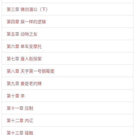
第三章 铸剑湄公（下）
第四章 屎一样的逻辑
第五章 动物之友
第六章 单车变摩托
第七章 唐人街探案
第八章 天字第一号倒霉蛋
第九章 姜是老的辣
第十章 李
第十一章 压制
第十二章 内讧
第十三章 接触