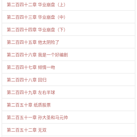
第二百四十二章 华业崩盘（上）
第二百四十三章 华业崩盘（中）
第二百四十四章 华业崩盘（下）
第二百四十五章 他太阴险了
第二百四十六章 我是一个好编剧
第二百四十七章 倾情一吻
第二百四十八章 回归
第二百四十九章 左右半球
第二百五十章 纸质股票
第二百五十一章 孙大圣和马元帅
第二百五十二章 无双