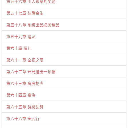
第五十六章 叫人眼晕的奖励
第五十七章 往后余生
第五十八章 系统出品必属精品
第五十九章 追龙
第六十章 晴儿
第六十一章 全视之眼
第六十二章 开局送出一顶帽
第六十三章 病房枪声
第六十四章 雷洛
第六十五章 群魔乱舞
第六十六章 全武行