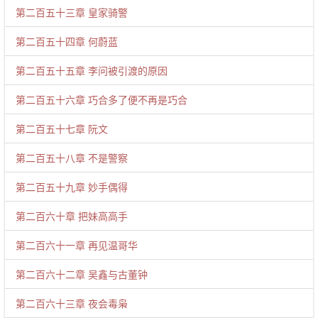
第二百五十三章 皇家骑警
第二百五十四章 何蔚蓝
第二百五十五章 李问被引渡的原因
第二百五十六章 巧合多了便不再是巧合
第二百五十七章 阮文
第二百五十八章 不是警察
第二百五十九章 妙手偶得
第二百六十章 把妹高高手
第二百六十一章 再见温哥华
第二百六十二章 吴鑫与古董钟
第二百六十三章 夜会毒枭