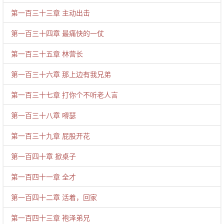
第一百三十三章 主动出击
第一百三十四章 最痛快的一仗
第一百三十五章 林营长
第一百三十六章 那上边有我兄弟
第一百三十七章 打你个不听老人言
第一百三十八章 嘚瑟
第一百三十九章 屁股开花
第一百四十章 掀桌子
第一百四十一章 全才
第一百四十二章 活着，回家
第一百四十三章 袍泽弟兄