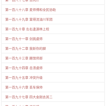
第一百八十八章 麦师傅和全民协助
第一百八十九章 富得流油川军团
第一百九十章 左右逢源林上校
第一百九十一章 剑挑虞师
第一百九十二章 我斩你的脚
第一百九十三章 踢馆师部
第一百九十四章 击溃虞师
第一百九十五章 冲突升级
第一百九十六章 丢车保帅
第一百九十七章 四大金刚去其二