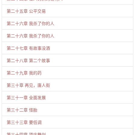
第二十五章 公平交易
第二十六章 我杀了你的人
第二十六章 我杀了你的人
第二十七章 有故事没酒
第二十八章 第二个故事
第二十九章 我的药
第三十章 再见，唐人街
第三十一章 全面发展
第三十二章 怪胎
第三十三章 要低调
第三十四章 项庄舞剑