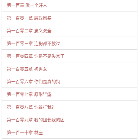
第一百章 做一个好人
第一百零一章 廉政风暴
第一百零二章 忠义双全
第一百零三章 连狗都不放过
第一百零四章 你是不是失恋了
第一百零五章 狗男女
第一百零六章 你们是真的狗
第一百零七章 原形毕露
第一百零八章 你敢打我？
第一百零九章 我的团长我的团
第一百一十章 林座