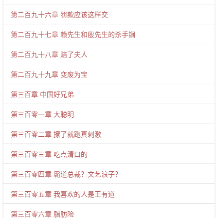
第二百九十六章 罚款应该这样交
第二百九十七章 赖先生和殷先生的杀手锏
第二百九十八章 赔了夫人
第二百九十九章 变废为宝
第三百章 中国好兄弟
第三百零一章 大聪明
第三百零二章 撩了就跑真刺激
第三百零三章 吃点清口的
第三百零四章 霸道总裁？文艺浪子？
第三百零五章 我喜欢的人是王有道
第三百零六章 脂肪险