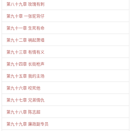
第八十九章 玫瑰有刺
第九十章 一张驼背仔
第九十一章 生死有命
第九十二章 祸起萧墙
第九十三章 有情有义
第九十四章 长街枪声
第九十五章 我的主场
第九十六章 咬死他
第九十七章 兄弟情仇
第九十八章 陈志超
第九十九章 廉政副专员