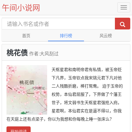
午间小说网
首页
排行榜
风云榜
桃花债
作者:大风刮过
天枢星君和南明帝君有私情，被玉帝贬
下凡界，玉帝钦点我宋珧元君下凡对他
二人残酷折磨，棒打鸳鸯。 迫于玉帝的
权势，本仙君屈服了，下界做了个藩王
世子，将文弱书生天枢星君强抢入府。
星君啊，本仙君实在是逼不得以，你我
在天庭上还有点梁子，你以为我想和你每晚上睡一张床么？
开始阅读