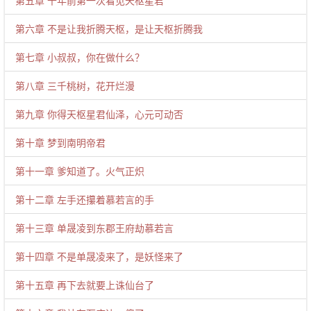
第五章 千年前第一次看见天枢星君
第六章 不是让我折腾天枢，是让天枢折腾我
第七章 小叔叔，你在做什么？
第八章 三千桃树，花开烂漫
第九章 你得天枢星君仙泽，心元可动否
第十章 梦到南明帝君
第十一章 爹知道了。火气正炽
第十二章 左手还攥着慕若言的手
第十三章 单晟凌到东郡王府劫慕若言
第十四章 不是单晟凌来了，是妖怪来了
第十五章 再下去就要上诛仙台了