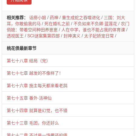
相关推荐：
话痨小姐
/
药神
/
重生成蛇之吞噬进化
/
三国：刘大
耳，你敢偷我的马
/
死在婚礼之前
/
不负如来不负卿·蓝莲花
/
农门
俏媳：带着空间种田养崽崽
/
人在中学，谁也不能占我的体育课
/
透视医王
/
SCI谜案集第四部
/
封神演义
/
太子妃娇宠日常
/
桃花债最新章节
第七十八章 结局（完）
第七十七章 越发的不像样了！
第七十六章 施主每天都来看老鸹
第七十五章 番外·活神仙
第七十四章 就算是幻觉，也不错
第七十三章 毛团，你还好么
第七十二章 不过是一场要还的债